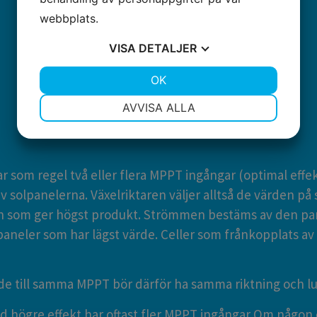
webbplats.
VISA
DETALJER
JA
NEJ
OK
JA
NEJ
NÖDVÄNDIG
INSTÄLLNINGAR
AVVISA ALLA
JA
NEJ
JA
NEJ
MARKNADSFÖRING
STATISTIK
ar som regel två eller flera MPPT ingångar (optimal effe
av solpanelerna. Växelriktaren väljer alltså de värden p
n som ger högst produkt. Strömmen bestäms av den pan
aneler som har lägst värde. Celler som frånkopplats a
de till samma MPPT bör därför ha samma riktning och lu
d högre effekt har oftast fler MPPT ingångar Om någon 