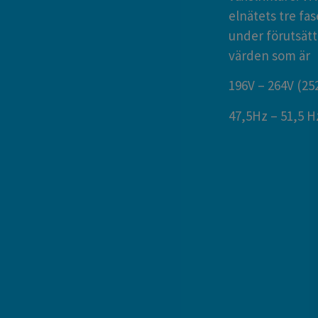
elnätets tre fas
under förutsätt
värden som är
196V – 264V (25
47,5Hz – 51,5 H