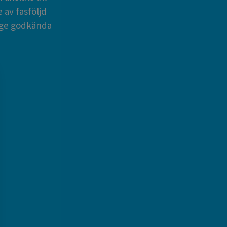
 av fasföljd
rige godkända