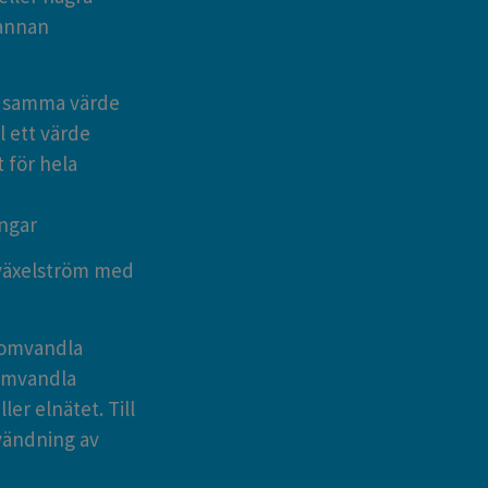
 annan
l samma värde
l ett värde
t för hela
ingar
 växelström med
n omvandla
 omvandla
ler elnätet. Till
nvändning av