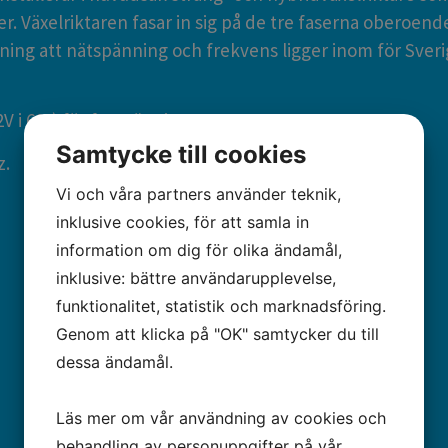
er. Växelriktaren fasar in sig på de tre faserna oberoende
ning att nätspänning och frekvens ligger inom för Sve
2V i 60s) för fasspänning 230V
Samtycke till cookies
z.
Vi och våra partners använder teknik,
inklusive cookies, för att samla in
information om dig för olika ändamål,
inklusive: bättre användarupplevelse,
funktionalitet, statistik och marknadsföring.
Genom att klicka på "OK" samtycker du till
dessa ändamål.
Läs mer om vår användning av cookies och
behandling av personuppgifter på vår