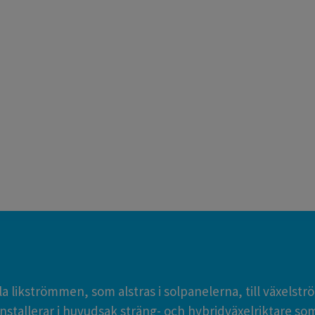
a likströmmen, som alstras i solpanelerna, till växelstr
 installerar i huvudsak sträng- och hybridväxelriktare som