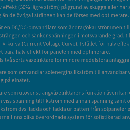
v effekt (50% lägre ström) på grund av skugga eller har
g än de övriga i strängen kan de förses med optimerare.
är en DC/DC-omvandlare som ändrar/ökar strömmen til
 strängen och sänker spänningen i motsvarande grad. til
IV-kurva (Current Voltage Curve). I stället för halv effek
et bara halv effekt för panelen med optimerare.
ds två sorts växelriktare för mindre medelstora anläggn
are som omvandlar solenergins likström till användbar
g på elnätet.
tare som utöver strängväxelriktarens funktion även ka
n viss spänning till likström med annan spänning samt
likström dvs. ladda och ladda ur batteri från solpaneler el
arna finns olika överordnade system för sofistikerad a