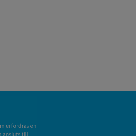
öm erfordras en
 ansluts till