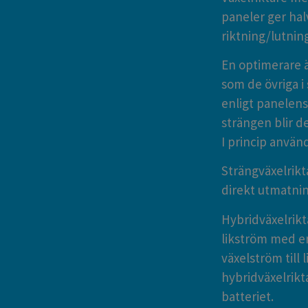
paneler ger hal
riktning/lutnin
En optimerare 
som de övriga i
enligt panelens 
strängen blir d
I princip använ
Strängväxelrikt
direkt utmatnin
Hybridväxelrik
likström med e
växelström till 
hybridväxelrikt
batteriet.