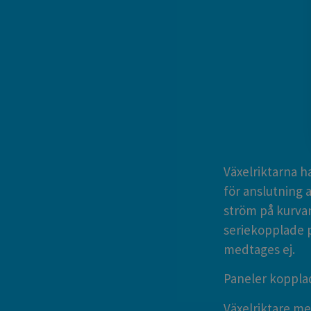
Växelriktarna h
för anslutning 
ström på kurva
seriekopplade p
medtages ej.
Paneler koppla
Växelriktare me