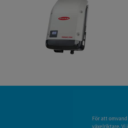
För att omvandl
växelriktare. Vi