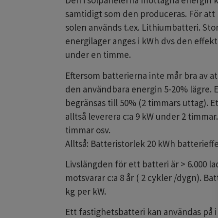
Den i solpanelerna mottagna energin
samtidigt som den produceras. För att 
solen används t.ex. Lithiumbatteri. Sto
energilager anges i kWh dvs den effekt
under en timme.
Eftersom batterierna inte mår bra av at
den användbara energin 5-20% lägre. E
begränsas till 50% (2 timmars uttag). E
alltså leverera c:a 9 kW under 2 timmar
timmar osv.
Alltså: Batteristorlek 20 kWh batterieff
Livslängden för ett batteri är > 6.000 l
motsvarar c:a 8 år ( 2 cykler /dygn). Ba
kg per kW.
Ett fastighetsbatteri kan användas på i