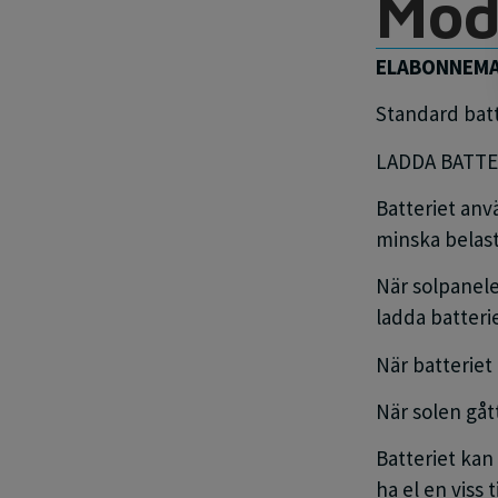
Mo
ELABONNEMAN
Standard batt
LADDA BATTE
Batteriet anv
minska belast
När solpanel
ladda batteri
När batteriet 
När solen gåt
Batteriet kan
ha el en viss 