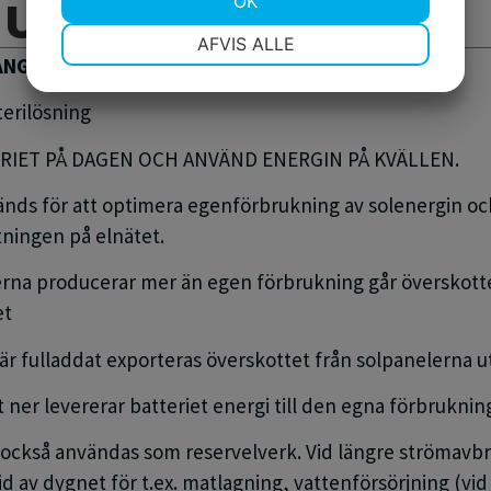
dus
1
OK
NØDVENDIGE
PRÆFERENCER
AFVIS ALLE
G – FAST ELLER RÖRLIGT PRIS
erilösning
MARKETING
STATISTIK
RIET PÅ DAGEN OCH ANVÄND ENERGIN PÅ KVÄLLEN.
änds för att optimera egenförbrukning av solenergin o
ningen på elnätet.
erna producerar mer än egen
förbrukning
går
överskott
et
är fulladdat e
x
porteras överskottet
f
r
ån solpanelerna
ut
t ner levererar batteriet energi till den egna förbrukni
också
användas som reservelverk. Vid längre strömavb
tid av dygnet
för t.ex. matlagning, vattenförsörjning (vi