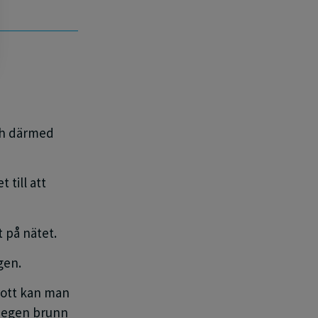
ch därmed
et
till att
 på nätet
.
ngen
.
rott kan man
d egen brunn