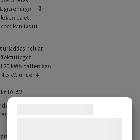
 konsumeras
lagra energin från
rleken på ett
 som kan tas ut
t urladdas helt är
ffektuttaget
tt 20 kWh batteri kan
. 4,5 kW under 4
ekt 10 kW.
addningscykler vilket
Samtykke til cookies
tterier väger drygt 10
Vi og vores samarbejdspartnere bruger
teknologier, herunder cookies, til at
 princip
3
olika sätt
indsamle oplysninger om dig til forskellige