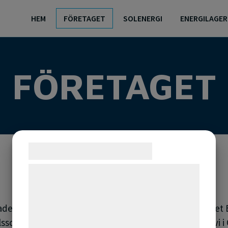
HEM
FÖRETAGET
SOLENERGI
ENERGILAGER
FÖRETAGET
Samtykke til cookies
Vi og vores samarbejdspartnere bruger
Elektroservice Torsten Olsson. Numera ABELTO
teknologier, herunder cookies, til at
(AB Elektroservice Torsten Olsson)
indsamle oplysninger om dig til forskellige
des 1952 av Torsten Olsson i Arkelstorp under namnet 
formål, herunder: Tilpasning af annoncering,
son. 10 år senare flyttade vi till Sibbhult. Idag finns vi 
bedre brugeroplevelse, funktionalitet,